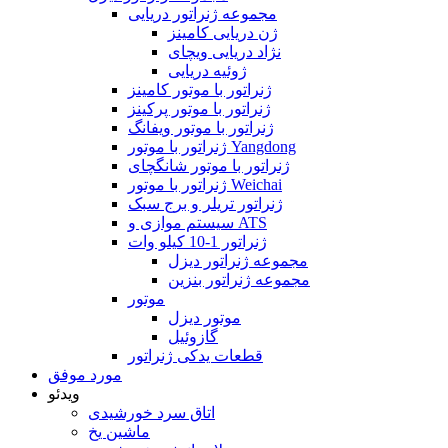
مجموعه ژنراتور دریایی
ژن دریایی کامینز
نژاد دریایی ویچای
ژوئیه دریایی
ژنراتور با موتور کامینز
ژنراتور با موتور پرکینز
ژنراتور با موتور ویفانگ
ژنراتور با موتور Yangdong
ژنراتور با موتور شانگچای
ژنراتور با موتور Weichai
ژنراتور تریلر و برج سبک
سیستم موازی و ATS
ژنراتور 1-10 کیلو وات
مجموعه ژنراتور دیزل
مجموعه ژنراتور بنزین
موتور
موتور دیزل
گازوئیل
قطعات یدکی ژنراتور
مورد موفق
ویدئو
اتاق سرد خورشیدی
ماشین یخ