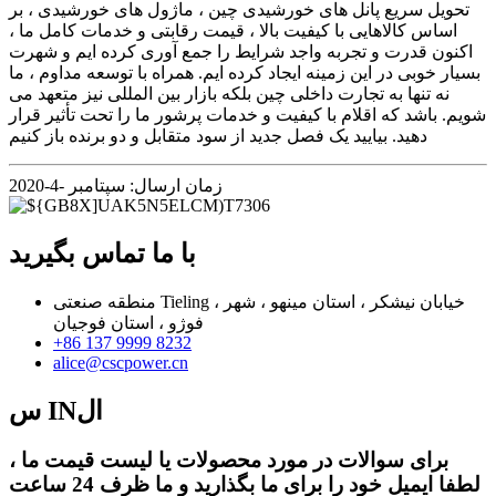
تحویل سریع پانل های خورشیدی چین ، ماژول های خورشیدی ، بر
اساس کالاهایی با کیفیت بالا ، قیمت رقابتی و خدمات کامل ما ،
اکنون قدرت و تجربه واجد شرایط را جمع آوری کرده ایم و شهرت
بسیار خوبی در این زمینه ایجاد کرده ایم. همراه با توسعه مداوم ، ما
نه تنها به تجارت داخلی چین بلکه بازار بین المللی نیز متعهد می
شویم. باشد که اقلام با کیفیت و خدمات پرشور ما را تحت تأثیر قرار
دهید. بیایید یک فصل جدید از سود متقابل و دو برنده باز کنیم
زمان ارسال: سپتامبر -4-2020
با ما تماس بگیرید
منطقه صنعتی Tieling ، خیابان نیشکر ، استان مینهو ، شهر
فوژو ، استان فوجیان
+86 137 9999 8232
alice@cscpower.cn
س INال
برای سوالات در مورد محصولات یا لیست قیمت ما ،
لطفا ایمیل خود را برای ما بگذارید و ما ظرف 24 ساعت