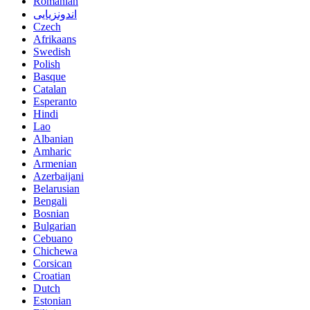
Romanian
اندونزیایی
Czech
Afrikaans
Swedish
Polish
Basque
Catalan
Esperanto
Hindi
Lao
Albanian
Amharic
Armenian
Azerbaijani
Belarusian
Bengali
Bosnian
Bulgarian
Cebuano
Chichewa
Corsican
Croatian
Dutch
Estonian