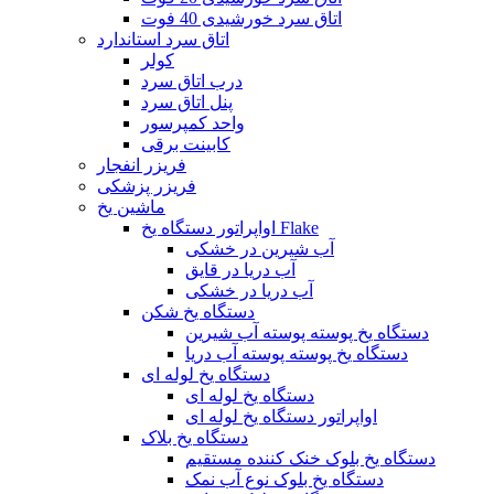
اتاق سرد خورشیدی 40 فوت
اتاق سرد استاندارد
کولر
درب اتاق سرد
پنل اتاق سرد
واحد کمپرسور
کابینت برقی
فریزر انفجار
فریزر پزشکی
ماشین یخ
اواپراتور دستگاه یخ Flake
آب شیرین در خشکی
آب دریا در قایق
آب دریا در خشکی
دستگاه یخ شکن
دستگاه یخ پوسته پوسته آب شیرین
دستگاه یخ پوسته پوسته آب دریا
دستگاه یخ لوله ای
دستگاه یخ لوله ای
اواپراتور دستگاه یخ لوله ای
دستگاه یخ بلاک
دستگاه یخ بلوک خنک کننده مستقیم
دستگاه یخ بلوک نوع آب نمک