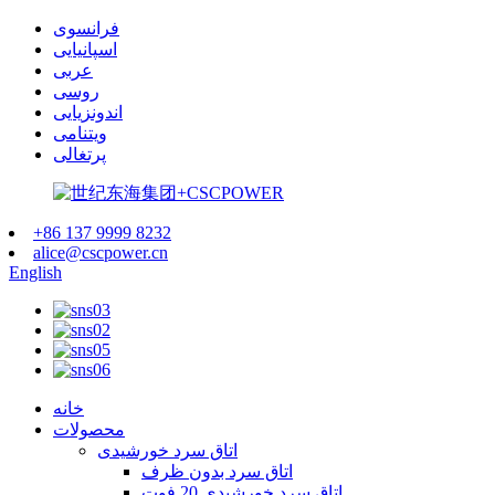
فرانسوی
اسپانیایی
عربی
روسی
اندونزیایی
ویتنامی
پرتغالی
+86 137 9999 8232
alice@cscpower.cn
English
خانه
محصولات
اتاق سرد خورشیدی
اتاق سرد بدون ظرف
اتاق سرد خورشیدی 20 فوت