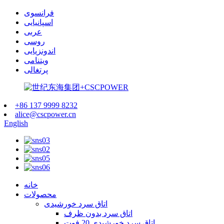
فرانسوی
اسپانیایی
عربی
روسی
اندونزیایی
ویتنامی
پرتغالی
+86 137 9999 8232
alice@cscpower.cn
English
خانه
محصولات
اتاق سرد خورشیدی
اتاق سرد بدون ظرف
اتاق سرد خورشیدی 20 فوت