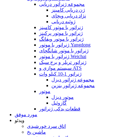
مجموعه ژنراتور دریایی
ژن دریایی کامینز
نژاد دریایی ویچای
ژوئیه دریایی
ژنراتور با موتور کامینز
ژنراتور با موتور پرکینز
ژنراتور با موتور ویفانگ
ژنراتور با موتور Yangdong
ژنراتور با موتور شانگچای
ژنراتور با موتور Weichai
ژنراتور تریلر و برج سبک
سیستم موازی و ATS
ژنراتور 1-10 کیلو وات
مجموعه ژنراتور دیزل
مجموعه ژنراتور بنزین
موتور
موتور دیزل
گازوئیل
قطعات یدکی ژنراتور
مورد موفق
ویدئو
اتاق سرد خورشیدی
ماشین یخ