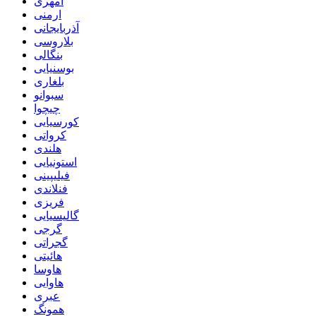
امهری
ارمنی
آذربایجانی
بلاروسی
بنگالی
بوسنیایی
بلغاری
سبوانو
چیچوا
کورسیایی
کرواتی
هلندی
استونیایی
فیلیپینی
فنلاندی
فریزی
گالیسیایی
گرجی
گجراتی
هائیتی
هاوسا
هاوایی
عبری
همونگ