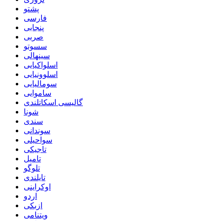
پشتو
فارسی
پنجابی
صربی
سسوتو
سینهالی
اسلواکیایی
اسلوونیایی
سومالیایی
ساموایی
گالیسی اسکاتلندی
شونا
سندی
سوندانی
سواحیلی
تاجیکی
تامیل
تلوگو
تایلندی
اوکراینی
اردو
ازبکی
ویتنامی