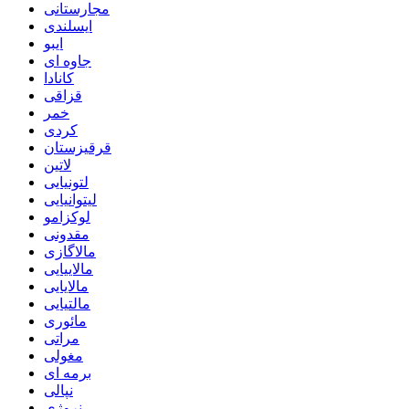
مجارستانی
ایسلندی
ایبو
جاوه ای
کانادا
قزاقی
خمر
کردی
قرقیزستان
لاتین
لتونیایی
لیتوانیایی
لوکزامو
مقدونی
مالاگازی
مالاییایی
مالایایی
مالتیایی
مائوری
مراتی
مغولی
برمه ای
نپالی
نروژی