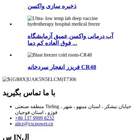
ذخیره سازی واکسن
آب درمانی واکسن عمیق آزمایشگاه
فوق العاده کم دما ...
فریزر انفجار سردخانه CR48
با ما تماس بگیرید
منطقه صنعتی Tieling ، خیابان نیشکر ، استان مینهو ، شهر
فوژو ، استان فوجیان
+86 137 9999 8232
alice@cscpower.cn
س INال