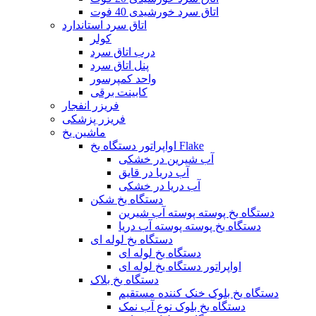
اتاق سرد خورشیدی 40 فوت
اتاق سرد استاندارد
کولر
درب اتاق سرد
پنل اتاق سرد
واحد کمپرسور
کابینت برقی
فریزر انفجار
فریزر پزشکی
ماشین یخ
اواپراتور دستگاه یخ Flake
آب شیرین در خشکی
آب دریا در قایق
آب دریا در خشکی
دستگاه یخ شکن
دستگاه یخ پوسته پوسته آب شیرین
دستگاه یخ پوسته پوسته آب دریا
دستگاه یخ لوله ای
دستگاه یخ لوله ای
اواپراتور دستگاه یخ لوله ای
دستگاه یخ بلاک
دستگاه یخ بلوک خنک کننده مستقیم
دستگاه یخ بلوک نوع آب نمک