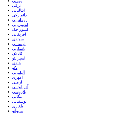
یونانی
ترکی
ایتالیایی
دانمارکی
رومانیایی
اندونزیایی
کشور چک
آفریقایی
سوئدی
لهستانی
باسکایی
کاتالان
اسپرانتو
هندی
لائو
آلبانیایی
امهری
ارمنی
آذربایجانی
بلاروسی
بنگالی
بوسنیایی
بلغاری
سبوانو