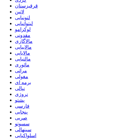
قرقیزستان
لاتین
لتونیایی
لیتوانیایی
لوکزامو
مقدونی
مالاگازی
مالاییایی
مالایایی
مالتیایی
مائوری
مراتی
مغولی
برمه ای
نپالی
نروژی
پشتو
فارسی
پنجابی
صربی
سسوتو
سینهالی
اسلواکیایی