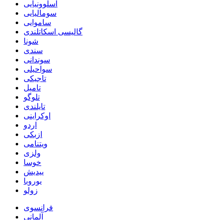
اسلوونیایی
سومالیایی
ساموایی
گالیسی اسکاتلندی
شونا
سندی
سوندانی
سواحیلی
تاجیکی
تامیل
تلوگو
تایلندی
اوکراینی
اردو
ازبکی
ویتنامی
ولزی
خوسا
ییدیش
یوروبا
زولو
فرانسوی
آلمانی