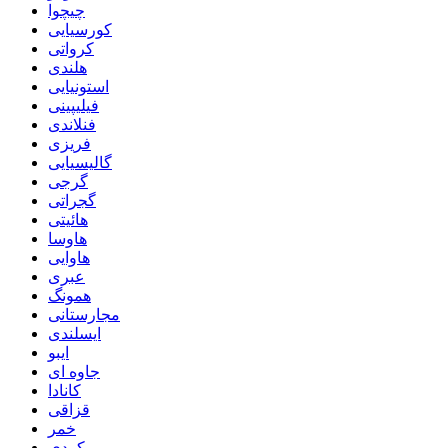
چیچوا
کورسیایی
کرواتی
هلندی
استونیایی
فیلیپینی
فنلاندی
فریزی
گالیسیایی
گرجی
گجراتی
هائیتی
هاوسا
هاوایی
عبری
همونگ
مجارستانی
ایسلندی
ایبو
جاوه ای
کانادا
قزاقی
خمر
کردی