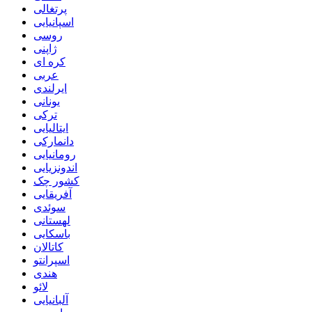
پرتغالی
اسپانیایی
روسی
ژاپنی
کره ای
عربی
ایرلندی
یونانی
ترکی
ایتالیایی
دانمارکی
رومانیایی
اندونزیایی
کشور چک
آفریقایی
سوئدی
لهستانی
باسکایی
کاتالان
اسپرانتو
هندی
لائو
آلبانیایی