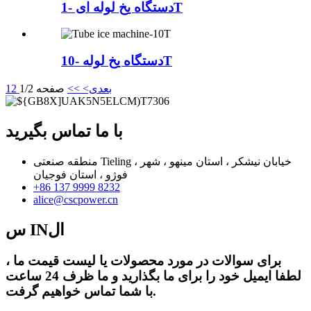
دستگاه یخ لوله ای -1T
دستگاه یخ لوله -10T
بعدی>
>>
صفحه 1/2
2
1
با ما تماس بگیرید
منطقه صنعتی Tieling ، خیابان نیشکر ، استان مینهو ، شهر
فوژو ، استان فوجیان
+86 137 9999 8232
alice@cscpower.cn
س INال
برای سوالات در مورد محصولات یا لیست قیمت ما ،
لطفا ایمیل خود را برای ما بگذارید و ما ظرف 24 ساعت
با شما تماس خواهیم گرفت.