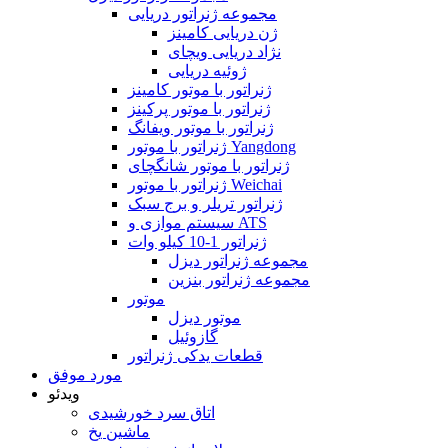
مجموعه ژنراتور دریایی
ژن دریایی کامینز
نژاد دریایی ویچای
ژوئیه دریایی
ژنراتور با موتور کامینز
ژنراتور با موتور پرکینز
ژنراتور با موتور ویفانگ
ژنراتور با موتور Yangdong
ژنراتور با موتور شانگچای
ژنراتور با موتور Weichai
ژنراتور تریلر و برج سبک
سیستم موازی و ATS
ژنراتور 1-10 کیلو وات
مجموعه ژنراتور دیزل
مجموعه ژنراتور بنزین
موتور
موتور دیزل
گازوئیل
قطعات یدکی ژنراتور
مورد موفق
ویدئو
اتاق سرد خورشیدی
ماشین یخ