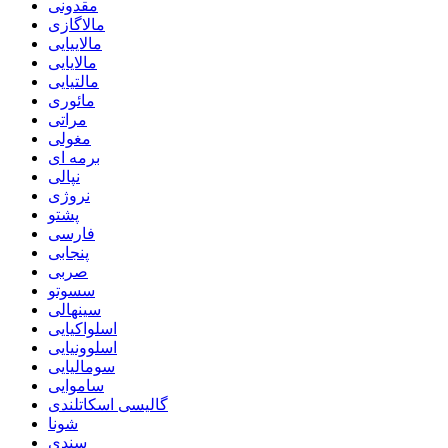
مقدونی
مالاگازی
مالاییایی
مالایایی
مالتیایی
مائوری
مراتی
مغولی
برمه ای
نپالی
نروژی
پشتو
فارسی
پنجابی
صربی
سسوتو
سینهالی
اسلواکیایی
اسلوونیایی
سومالیایی
ساموایی
گالیسی اسکاتلندی
شونا
سندی