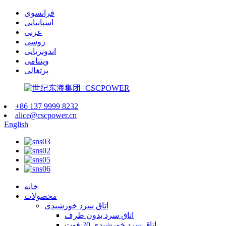
فرانسوی
اسپانیایی
عربی
روسی
اندونزیایی
ویتنامی
پرتغالی
+86 137 9999 8232
alice@cscpower.cn
English
خانه
محصولات
اتاق سرد خورشیدی
اتاق سرد بدون ظرف
اتاق سرد خورشیدی 20 فوت