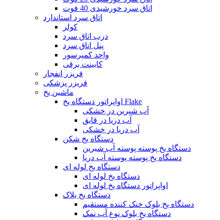
اتاق سرد خورشیدی 40 فوت
اتاق سرد استاندارد
کولر
درب اتاق سرد
پنل اتاق سرد
واحد کمپرسور
کابینت برقی
فریزر انفجار
فریزر پزشکی
ماشین یخ
اواپراتور دستگاه یخ Flake
آب شیرین در خشکی
آب دریا در قایق
آب دریا در خشکی
دستگاه یخ شکن
دستگاه یخ پوسته پوسته آب شیرین
دستگاه یخ پوسته پوسته آب دریا
دستگاه یخ لوله ای
دستگاه یخ لوله ای
اواپراتور دستگاه یخ لوله ای
دستگاه یخ بلاک
دستگاه یخ بلوک خنک کننده مستقیم
دستگاه یخ بلوک نوع آب نمک