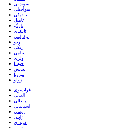
سوندانی
سواحیلی
تاجیکی
تامیل
تلوگو
تایلندی
اوکراینی
اردو
ازبکی
ویتنامی
ولزی
خوسا
ییدیش
یوروبا
زولو
فرانسوی
آلمانی
پرتغالی
اسپانیایی
روسی
ژاپنی
کره ای
عربی