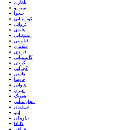
بلغاری
سبوانو
چیچوا
کورسیایی
کرواتی
هلندی
استونیایی
فیلیپینی
فنلاندی
فریزی
گالیسیایی
گرجی
گجراتی
هائیتی
هاوسا
هاوایی
عبری
همونگ
مجارستانی
ایسلندی
ایبو
جاوه ای
کانادا
قزاقی