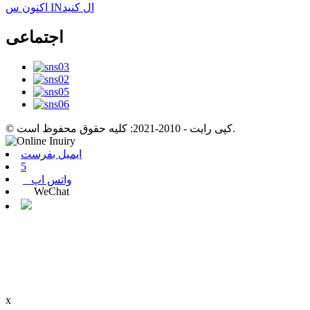
اکنون س INال کنید
اجتماعی
© کپی رایت - 2010-2021: کلیه حقوق محفوظ است.
ایمیل بفرست
5
واتس اپ
WeChat
x