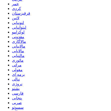
خمر
کردی
قرقیزستان
لاتین
لتونیایی
لیتوانیایی
لوکزامو
مقدونی
مالاگازی
مالاییایی
مالایایی
مالتیایی
مائوری
مراتی
مغولی
برمه ای
نپالی
نروژی
پشتو
فارسی
پنجابی
صربی
سسوتو