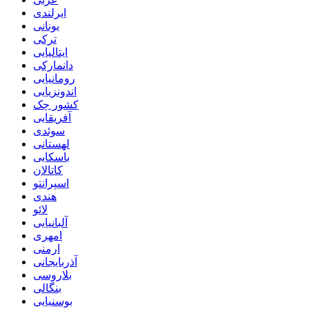
ایرلندی
یونانی
ترکی
ایتالیایی
دانمارکی
رومانیایی
اندونزیایی
کشور چک
آفریقایی
سوئدی
لهستانی
باسکایی
کاتالان
اسپرانتو
هندی
لائو
آلبانیایی
امهری
ارمنی
آذربایجانی
بلاروسی
بنگالی
بوسنیایی