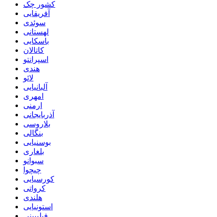
کشور چک
آفریقایی
سوئدی
لهستانی
باسکایی
کاتالان
اسپرانتو
هندی
لائو
آلبانیایی
امهری
ارمنی
آذربایجانی
بلاروسی
بنگالی
بوسنیایی
بلغاری
سبوانو
چیچوا
کورسیایی
کرواتی
هلندی
استونیایی
فیلیپینی