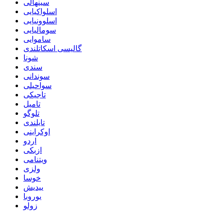
سینهالی
اسلواکیایی
اسلوونیایی
سومالیایی
ساموایی
گالیسی اسکاتلندی
شونا
سندی
سوندانی
سواحیلی
تاجیکی
تامیل
تلوگو
تایلندی
اوکراینی
اردو
ازبکی
ویتنامی
ولزی
خوسا
ییدیش
یوروبا
زولو