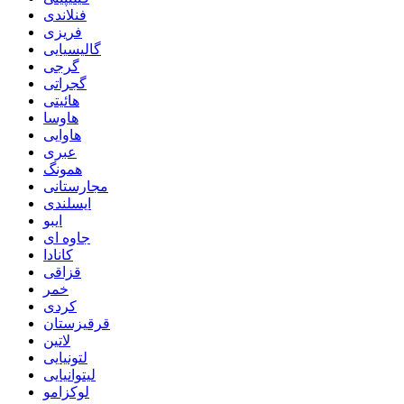
فنلاندی
فریزی
گالیسیایی
گرجی
گجراتی
هائیتی
هاوسا
هاوایی
عبری
همونگ
مجارستانی
ایسلندی
ایبو
جاوه ای
کانادا
قزاقی
خمر
کردی
قرقیزستان
لاتین
لتونیایی
لیتوانیایی
لوکزامو