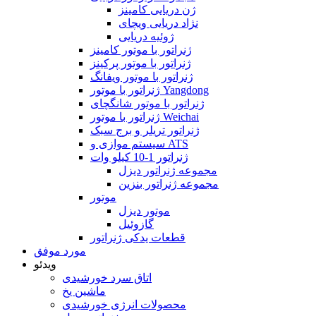
ژن دریایی کامینز
نژاد دریایی ویچای
ژوئیه دریایی
ژنراتور با موتور کامینز
ژنراتور با موتور پرکینز
ژنراتور با موتور ویفانگ
ژنراتور با موتور Yangdong
ژنراتور با موتور شانگچای
ژنراتور با موتور Weichai
ژنراتور تریلر و برج سبک
سیستم موازی و ATS
ژنراتور 1-10 کیلو وات
مجموعه ژنراتور دیزل
مجموعه ژنراتور بنزین
موتور
موتور دیزل
گازوئیل
قطعات یدکی ژنراتور
مورد موفق
ویدئو
اتاق سرد خورشیدی
ماشین یخ
محصولات انرژی خورشیدی