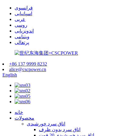
فرانسوی
اسپانیایی
عربی
روسی
اندونزیایی
ویتنامی
پرتغالی
+86 137 9999 8232
alice@cscpower.cn
English
خانه
محصولات
اتاق سرد خورشیدی
اتاق سرد بدون ظرف
اتاق سرد خورشیدی 20 فوت