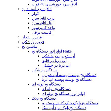
اتاق سرد خورشیدی 40 فوت
اتاق سرد استاندارد
کولر
درب اتاق سرد
پنل اتاق سرد
واحد کمپرسور
کابینت برقی
فریزر انفجار
فریزر پزشکی
ماشین یخ
اواپراتور دستگاه یخ Flake
آب شیرین در خشکی
آب دریا در قایق
آب دریا در خشکی
دستگاه یخ شکن
دستگاه یخ پوسته پوسته آب شیرین
دستگاه یخ پوسته پوسته آب دریا
دستگاه یخ لوله ای
دستگاه یخ لوله ای
اواپراتور دستگاه یخ لوله ای
دستگاه یخ بلاک
دستگاه یخ بلوک خنک کننده مستقیم
دستگاه یخ بلوک نوع آب نمک