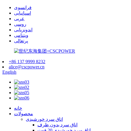
فرانسوی
اسپانیایی
عربی
روسی
اندونزیایی
ویتنامی
پرتغالی
+86 137 9999 8232
alice@cscpower.cn
English
خانه
محصولات
اتاق سرد خورشیدی
اتاق سرد بدون ظرف
اتاق سرد خورشیدی 20 فوت