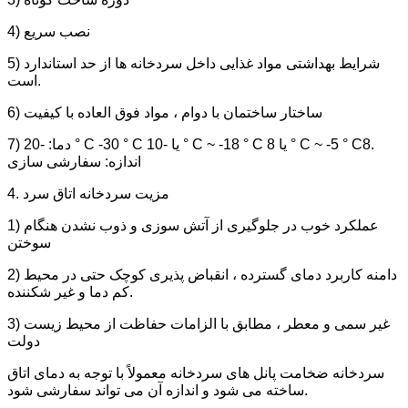
4) نصب سریع
5) شرایط بهداشتی مواد غذایی داخل سردخانه ها از حد استاندارد
است.
6) ساختار ساختمان با دوام ، مواد فوق العاده با کیفیت
7) دما: -20 ° C -30 ° C یا -10 ° C ~ -18 ° C یا 8 ° C ~ -5 ° C8.
اندازه: سفارشی سازی
4. مزیت سردخانه اتاق سرد
1) عملکرد خوب در جلوگیری از آتش سوزی و ذوب نشدن هنگام
سوختن
2) دامنه کاربرد دمای گسترده ، انقباض پذیری کوچک حتی در محیط
کم دما و غیر شکننده.
3) غیر سمی و معطر ، مطابق با الزامات حفاظت از محیط زیست
دولت
سردخانه ضخامت پانل های سردخانه معمولاً با توجه به دمای اتاق
ساخته می شود و اندازه آن می تواند سفارشی شود.