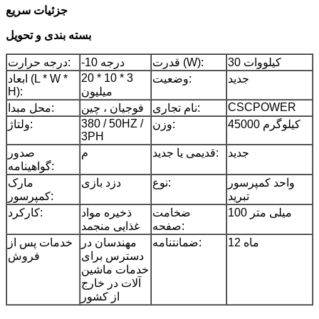
جزئیات سریع
بسته بندی و تحویل
30 کیلووات
قدرت (W):
-10 درجه
درجه حرارت:
20 * 10 * 3
جدید
وضعیت:
ابعاد (L * W *
میلیون
H):
CSCPOWER
نام تجاری:
فوجیان ، چین
محل مبدا:
380 / 50HZ /
45000 کیلوگرم
وزن:
ولتاژ:
3PH
جدید
قدیمی یا جدید:
م
صدور
گواهینامه:
واحد کمپرسور
نوع:
دزد بازی
مارک
تبرید
کمپرسور:
100 میلی متر
ضخامت
ذخیره مواد
کارکرد:
صفحه:
غذایی منجمد
12 ماه
ضمانتنامه:
مهندسان در
خدمات پس از
دسترس برای
فروش
خدمات ماشین
آلات در خارج
از کشور