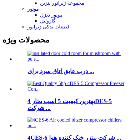
مجموعه ژنراتور بنزین
موتور
موتور دیزل
گازوئیل
قطعات یدکی ژنراتور
محصولات ویژه
درب عایق اتاق سرد برای ...
بهترین کیفیت 5 اسب بخار 4DES-5
شرکت ...
4CES-6 شرکت بیتزر خنک کننده هوا ...