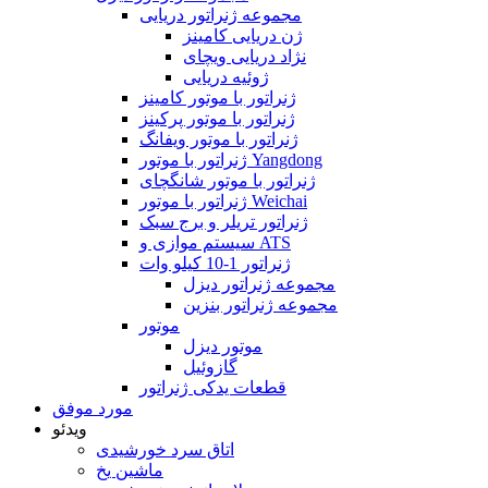
مجموعه ژنراتور دریایی
ژن دریایی کامینز
نژاد دریایی ویچای
ژوئیه دریایی
ژنراتور با موتور کامینز
ژنراتور با موتور پرکینز
ژنراتور با موتور ویفانگ
ژنراتور با موتور Yangdong
ژنراتور با موتور شانگچای
ژنراتور با موتور Weichai
ژنراتور تریلر و برج سبک
سیستم موازی و ATS
ژنراتور 1-10 کیلو وات
مجموعه ژنراتور دیزل
مجموعه ژنراتور بنزین
موتور
موتور دیزل
گازوئیل
قطعات یدکی ژنراتور
مورد موفق
ویدئو
اتاق سرد خورشیدی
ماشین یخ