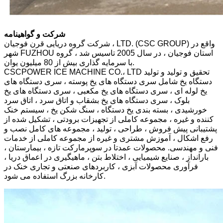
شرکت و گواهینامه
شرکت گروه دریایی قرن فوجیان ، LTD. (CSC GROUP) واقع در
شهر FUZHOU استان فوجیان ، در سال 2005 تاسیس شد ، گروه
با سرمایه گذاری بیش از 80 میلیون یوان.
CSCPOWER ICE MACHINE CO.، LTD تحقیق و تولید و تولید
دستگاه یخ شامل سری دستگاه های یخ پوسته ، سری دستگاه های
یخ لوله ای ، سری دستگاه های یخ مکعبی ، سری دستگاه های یخ
بلوک ، سری دستگاه های یخ بشقاب و اتاق سرد ، اتاق سرد
خورشیدی ، بسته بندی یخ دستگاه ، سنگ شکن یخ ، سیستم خنک
کننده و غیره ، مجموعه کاملی از تجهیزات برودتی ، تشکیل شده از
پشتیبانی پیش فروش ، طراحی ، تولید ، مجموعه های کامل نصب و
رفع اشکال ، آموزش مشتری و غیره از مجموعه کاملی از خدمات
فنی و مهندسی. محصولات عمدتا در سوپرمارکت تازه ، بیمارستان ،
بارانداز ، صنایع شیمیایی ، اختلاط بتن ، ماهیگیری در اعماق دریا ،
فرآوری محصولات آبزی ، کاربردهای صنعتی و تجاری خنک در
کارخانه بزرگ استفاده می شود.