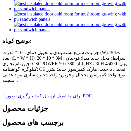
توضیح کوتاه:
جزئیات سریع بسته بندی و تحویل دمای: -10 ° قدرت (W): 30kw
ابعاد (L * W * H): 20 * 10 * 3M شرایط: محل جدید مبدا: فوجیان ،
چین نام تجاری: CSCPOWER ولتاژ: 380 / 50HZ / 3PH وزن: 45000
کیلوگرم گواهینامه: CE قدیمی یا جدید: مارک کمپرسور جدید: بیتزر
نوع: واحد کمپرسور یخچال و فریزر: واحد ذخیره سازی مواد غذایی
منجمد ..
بارگیری بصورت PDF
برای ما ایمیل ارسال کنید
جزئیات محصول
برچسب های محصول