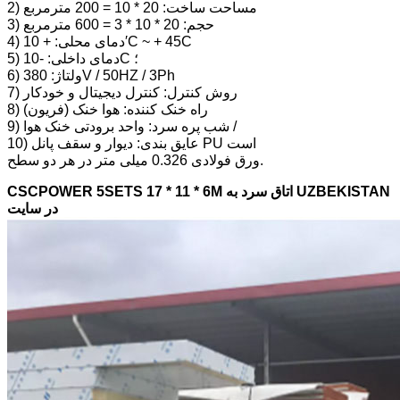
2) مساحت ساخت: 20 * 10 = 200 مترمربع
3) حجم: 20 * 10 * 3 = 600 مترمربع
4) دمای محلی: + 10′C ~ + 45C
5) دمای داخلی: -10C ؛
6) ولتاژ: 380V / 50HZ / 3Ph
7) روش کنترل: کنترل دیجیتال و خودکار
8) راه خنک کننده: هوا خنک (فریون)
9) شب پره سرد: واحد برودتی خنک هوا /
10) عایق بندی: دیوار و سقف پانل PU است
ورق فولادی 0.326 میلی متر در هر دو سطح.
CSCPOWER 5SETS 17 * 11 * 6M اتاق سرد به UZBEKISTAN
در سایت