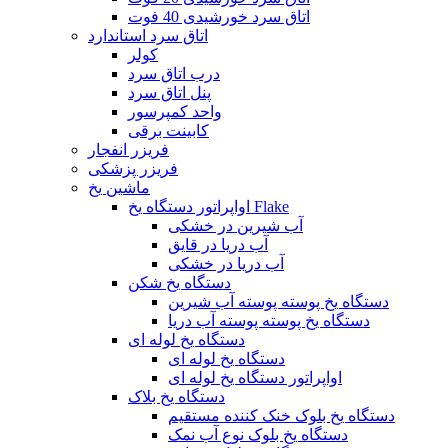
اتاق سرد خورشیدی 40 فوت
اتاق سرد استاندارد
کولر
درب اتاق سرد
پنل اتاق سرد
واحد کمپرسور
کابینت برقی
فریزر انفجار
فریزر پزشکی
ماشین یخ
اواپراتور دستگاه یخ Flake
آب شیرین در خشکی
آب دریا در قایق
آب دریا در خشکی
دستگاه یخ شکن
دستگاه یخ پوسته پوسته آب شیرین
دستگاه یخ پوسته پوسته آب دریا
دستگاه یخ لوله ای
دستگاه یخ لوله ای
اواپراتور دستگاه یخ لوله ای
دستگاه یخ بلاک
دستگاه یخ بلوک خنک کننده مستقیم
دستگاه یخ بلوک نوع آب نمک