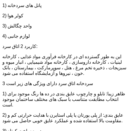
1) پانل های سردخانه
2) کولر هوا
3) واحد چگالش
4) لوازم جانبی
کاربرد 2 اتاق سرد:
این به طور گسترده ای در کارخانه فرآوری مواد غذایی ، کارخانه
لبنیات ، کارخانه داروسازی ، کارخانه مواد شیمیایی ، انبار میوه و
سبزیجات ، ذخیره تخم مرغ ، هتل ، سوپرمارکت ، بیمارستان ، بانک
خون ، نیروها و آزمایشگاه استفاده می شود.
3 سردخانه اتاق سرد دارای ویژگی های زیر است
1) ظاهر زیبا: تابلو و چارچوب عایق بندی در ده ها رنگ موجود برای
انتخاب مطابقت متناسب با سبک های مختلف ساختمان موجود
است.
2) عایق بندی: از پلی یورتان یا پلی استایرن با هدایت حرارتی کم و
مقاومت بالا استفاده شده و عملکرد عایق خوبی حاصل می شود.
3) دوره ساخت کوتاه